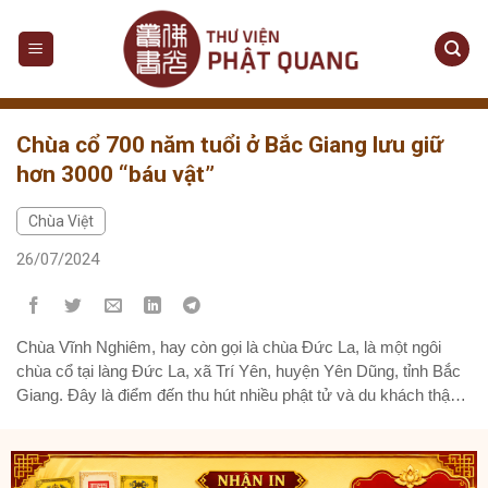
Skip
to
content
Chùa cổ 700 năm tuổi ở Bắc Giang lưu giữ
hơn 3000 “báu vật”
Chùa Việt
26/07/2024
Chùa Vĩnh Nghiêm, hay còn gọi là chùa Đức La, là một ngôi
chùa cổ tại làng Đức La, xã Trí Yên, huyện Yên Dũng, tỉnh Bắc
Giang. Đây là điểm đến thu hút nhiều phật tử và du khách thập
phương. Chùa Vĩnh Nghiêm tọa lạc ở vị trí đắc địa – phía
trước...