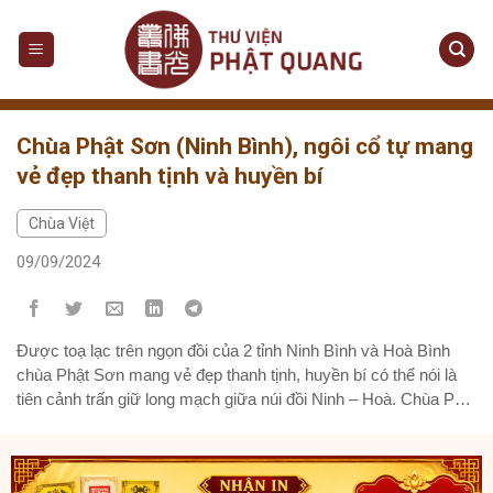
Skip
to
content
Chùa Phật Sơn (Ninh Bình), ngôi cổ tự mang
vẻ đẹp thanh tịnh và huyền bí
Chùa Việt
09/09/2024
Được toạ lạc trên ngọn đồi của 2 tỉnh Ninh Bình và Hoà Bình
chùa Phật Sơn mang vẻ đẹp thanh tịnh, huyền bí có thể nói là
tiên cảnh trấn giữ long mạch giữa núi đồi Ninh – Hoà. Chùa Phật
Sơn nằm giữa thôn Vệ Chùa – Thạch Bình – Nho Quan Ninh...