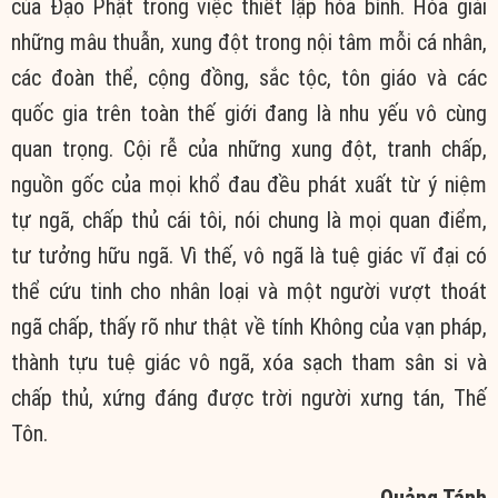
của Đạo Phật trong việc thiết lập hòa bình. Hóa giải
những mâu thuẫn, xung đột trong nội tâm mỗi cá nhân,
các đoàn thể, cộng đồng, sắc tộc, tôn giáo và các
quốc gia trên toàn thế giới đang là nhu yếu vô cùng
quan trọng. Cội rễ của những xung đột, tranh chấp,
nguồn gốc của mọi khổ đau đều phát xuất từ ý niệm
tự ngã, chấp thủ cái tôi, nói chung là mọi quan điểm,
tư tưởng hữu ngã. Vì thế, vô ngã là tuệ giác vĩ đại có
thể cứu tinh cho nhân loại và một người vượt thoát
ngã chấp, thấy rõ như thật về tính Không của vạn pháp,
thành tựu tuệ giác vô ngã, xóa sạch tham sân si và
chấp thủ, xứng đáng được trời người xưng tán, Thế
Tôn.