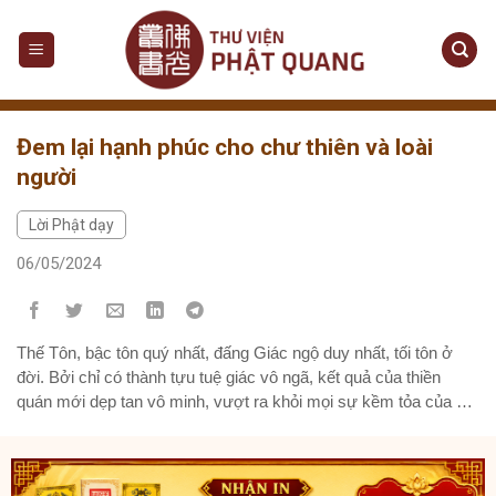
Skip
to
content
Đem lại hạnh phúc cho chư thiên và loài
người
Lời Phật dạy
06/05/2024
Thế Tôn, bậc tôn quý nhất, đấng Giác ngộ duy nhất, tối tôn ở
đời. Bởi chỉ có thành tựu tuệ giác vô ngã, kết quả của thiền
quán mới dẹp tan vô minh, vượt ra khỏi mọi sự kềm tỏa của ác
ma, giải thoát hoàn toàn mọi chi phối của phiền não, sanh...