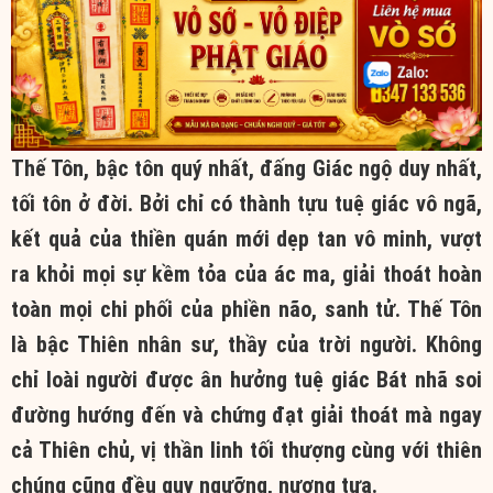
Thế Tôn, bậc tôn quý nhất, đấng Giác ngộ duy nhất,
tối tôn ở đời. Bởi chỉ có thành tựu tuệ giác vô ngã,
kết quả của thiền quán mới dẹp tan vô minh, vượt
ra khỏi mọi sự kềm tỏa của ác ma, giải thoát hoàn
toàn mọi chi phối của phiền não, sanh tử. Thế Tôn
là bậc Thiên nhân sư, thầy của trời người. Không
chỉ loài người được ân hưởng tuệ giác Bát nhã soi
đường hướng đến và chứng đạt giải thoát mà ngay
cả Thiên chủ, vị thần linh tối thượng cùng với thiên
chúng cũng đều quy ngưỡng, nương tựa.