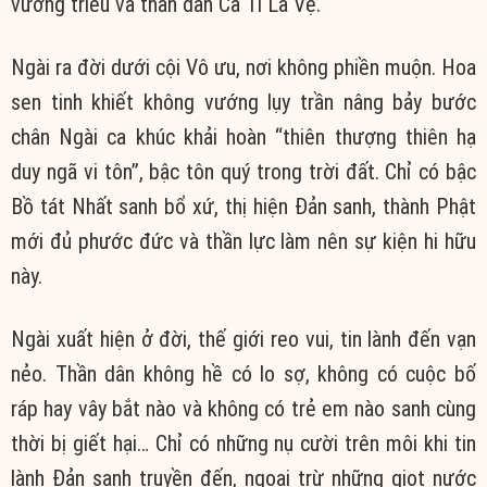
vương triều và thần dân Ca Tì La Vệ.
Ngài ra đời dưới cội Vô ưu, nơi không phiền muộn. Hoa
sen tinh khiết không vướng lụy trần nâng bảy bước
chân Ngài ca khúc khải hoàn “thiên thượng thiên hạ
duy ngã vi tôn”, bậc tôn quý trong trời đất. Chỉ có bậc
Bồ tát Nhất sanh bổ xứ, thị hiện Đản sanh, thành Phật
mới đủ phước đức và thần lực làm nên sự kiện hi hữu
này.
Ngài xuất hiện ở đời, thế giới reo vui, tin lành đến vạn
nẻo. Thần dân không hề có lo sợ, không có cuộc bố
ráp hay vây bắt nào và không có trẻ em nào sanh cùng
thời bị giết hại… Chỉ có những nụ cười trên môi khi tin
lành Đản sanh truyền đến, ngoại trừ những giọt nước