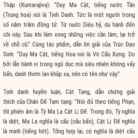
Thập (Kumarajìva): “Duy Ma Cật, tiếng nước Tần
(Trung hoa) nói là Tịnh Danh. Tức là một người trong
số năm trăm đồng tử. Từ nuớc Diệu hỷ, du hành đến
cõi này. Sau khi làm xong những việc cần làm, lại trở
về chỗ cũ.” Cùng tác phẩm, dẫn lời giải của Trúc Đạo
Sinh: “Duy Ma Cật, tiếng Hoa nói là Vô Cấu Xưng. Do
bởi lẫn hành vi trong ngũ dục mà siêu nhiên không vấy
bẩn, danh thơm lan khắp xa, nên có tên như vậy.”
Tịnh danh huyền luận, Cát Tạng, dẫn chứng giải
thích của Chân Đế Tam tạng: “Nói đủ theo tiếng Phạn,
thì phiên âm là Tỳ Ma La Cật Lị Đế. Trong đó, Tỳ nghĩa
là diệt, Ma La nghĩa là cấu (cấu bẩn), Cật Lị Đế nghĩa
là minh (tiếng hót). Tổng hợp lại, có nghĩa là diệt cấu