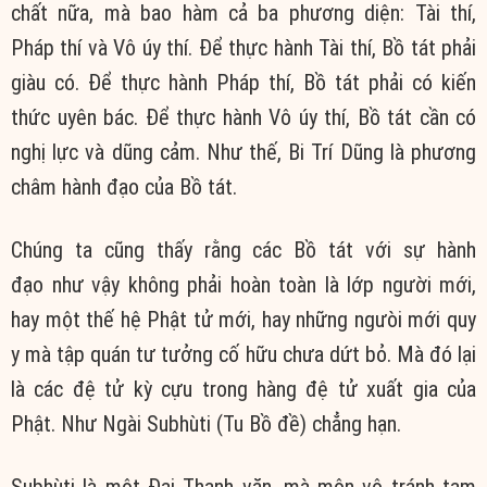
chất nữa, mà bao hàm cả ba phương diện: Tài thí,
Pháp thí và Vô úy thí. Để thực hành Tài thí, Bồ tát phải
giàu có. Để thực hành Pháp thí, Bồ tát phải có kiến
thức uyên bác. Để thực hành Vô úy thí, Bồ tát cần có
nghị lực và dũng cảm. Như thế, Bi Trí Dũng là phương
châm hành đạo của Bồ tát.
Chúng ta cũng thấy rằng các Bồ tát với sự hành
đạo như vậy không phải hoàn toàn là lớp người mới,
hay một thế hệ Phật tử mới, hay những ngưòi mới quy
y mà tập quán tư tưởng cố hữu chưa dứt bỏ. Mà đó lại
là các đệ tử kỳ cựu trong hàng đệ tử xuất gia của
Phật. Như Ngài Subhùti (Tu Bồ đề) chẳng hạn.
Subhùti là một Đại Thanh văn, mà môn vô tránh tam