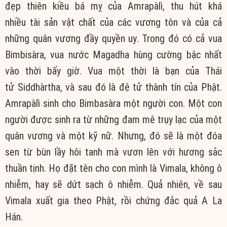
đẹp thiên kiều bá mỵ của Amrapàlì, thu hút khá
nhiều tài sản vật chất của các vương tôn và của cả
những quân vương đầy quyền uy. Trong đó có cả vua
Bimbisàra, vua nước Magadha hùng cường bậc nhất
vào thời bấy giờ. Vua một thời là bạn của Thái
tử Siddhàrtha, và sau đó là đệ tử thành tín của Phật.
Amrapàlì sinh cho Bimbasàra một người con. Một con
người được sinh ra từ những đam mê trụy lạc của một
quân vương và một kỹ nữ. Nhưng, đó sẽ là một đóa
sen từ bùn lầy hôi tanh mà vươn lên với hương sắc
thuần tịnh. Họ đặt tên cho con mình là Vimala, không ô
nhiễm, hay sẽ dứt sạch ô nhiễm. Quả nhiên, về sau
Vimala xuất gia theo Phật, rồi chứng đắc quả A La
Hán.