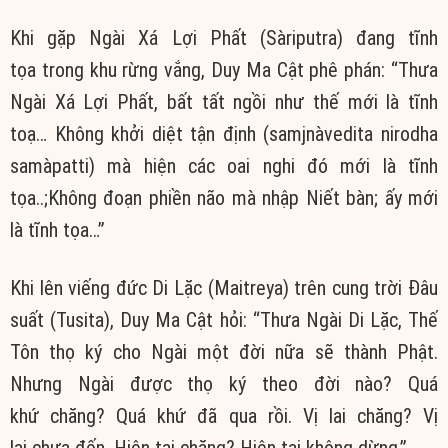
Khi gặp Ngài Xá Lợi Phất (Sàriputra) đang tĩnh
tọa trong khu rừng vắng, Duy Ma Cật phê phán: “Thưa
Ngài Xá Lợi Phất, bất tất ngồi như thế mới là tĩnh
toạ… Không khởi diệt tận định (samjnàvedita nirodha
samàpatti) mà hiện các oai nghi đó mới là tĩnh
tọa..;Không đoạn phiền não mà nhập Niết bàn; ấy mới
là tĩnh tọa…”
Khi lên viếng đức Di Lặc (Maitreya) trên cung trời Đâu
suất (Tusita), Duy Ma Cật hỏi: “Thưa Ngài Di Lặc, Thế
Tôn thọ ký cho Ngài một đời nữa sẽ thành Phật.
Nhưng Ngài được thọ ký theo đời nào? Quá
khứ chăng? Quá khứ đã qua rồi. Vị lai chăng? Vị
lai chưa đến. Hiện tại chăng? Hiện tại không dừng.”