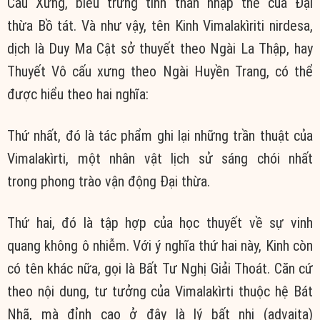
Cấu Xưng, biểu trưng tinh thần nhập thế của Đại
thừa Bồ tát. Và như vậy, tên Kinh Vimalakìriti nirdesa,
dịch là Duy Ma Cật sở thuyết theo Ngài La Thập, hay
Thuyết Vô cấu xưng theo Ngài Huyền Trang, có thể
được hiểu theo hai nghĩa:
Thứ nhất, đó là tác phẩm ghi lại những trần thuật của
Vimalakìrti, một nhân vật lịch sử sáng chói nhất
trong phong trào vận động Đại thừa.
Thứ hai, đó là tập hợp của học thuyết về sự vinh
quang không ô nhiễm. Với ý nghĩa thứ hai này, Kinh còn
có tên khác nữa, gọi là Bất Tư Nghị Giải Thoát. Căn cứ
theo nội dung, tư tưởng của Vimalakìrti thuộc hệ Bát
Nhã, mà đỉnh cao ở đây là lý bất nhị (advaita)