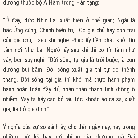
đương thuộc bộ A Hàm trong Hán tạng:
“Ở đây, đức Như Lai xuất hiện ở thế gian; Ngài là
bậc Ứng cúng, Chánh biến tri,… Có gia chủ hay con trai
của gia chủ,… sau khi nghe Pháp ấy liền phát khởi tín
tâm nơi Như Lai. Người ấy sau khi đã có tín tâm như
vậy, bèn suy nghĩ: “Đời sống tại gia là trói buộc, là con
đường bụi bặm. Đời sống xuất gia thì tự do thênh
thang. Đời sống tại gia thì khó mà thực hành phạm
hạnh hoàn toàn đầy đủ, hoàn toàn thanh tịnh không ô
nhiễm. Vậy ta hãy cạo bỏ râu tóc, khoác áo ca sa, xuất
gia, lìa bỏ gia đình.”
Ý nghĩa của sự so sánh ấy, cho đến ngày nay, hay trong
những thời kỳ hay nơi những địa phương mà Đại