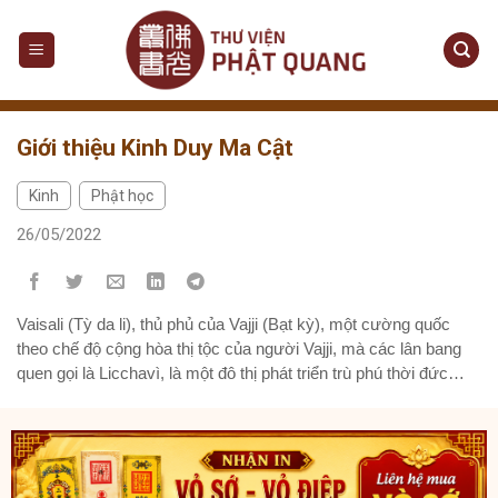
Giới thiệu Kinh Duy Ma Cật
Kinh
Phật học
,
26/05/2022
Vaisali (Tỳ da li), thủ phủ của Vajji (Bạt kỳ), một cường quốc
theo chế độ cộng hòa thị tộc của người Vajji, mà các lân bang
quen gọi là Licchavì, là một đô thị phát triển trù phú thời đức
Thích Tôn tại thế, và những người Licchavì giàu có, vinh quang,
được ví như các thiên thần cõi trời Đao Lợi (Trayastrimsa).