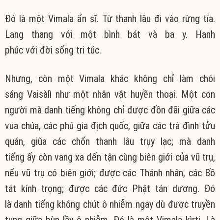
Đó là một Vimala ẩn sĩ. Từ thanh lâu đi vào rừng tía.
Lang thang với một bình bát và ba y. Hạnh
phúc với đời sống tri túc.
Nhưng, còn một Vimala khác không chỉ làm chói
sáng Vaisàlì như một nhân vật huyền thoại. Một con
người mà danh tiếng không chỉ được đồn đãi giữa các
vua chúa, các phú gia địch quốc, giữa các trà đình tửu
quán, giũa các chốn thanh lâu trụy lạc; mà danh
tiếng ấy còn vang xa đến tận cùng biên giới của vũ trụ,
nếu vũ trụ có biên giới; được các Thánh nhân, các Bồ
tát kính trọng; được các đức Phật tán dương. Đó
là danh tiếng không chút ô nhiễm ngay dù được truyền
tụng giữa bùn lầy ô nhiễm. Đó là một Vimala kìrti. Là