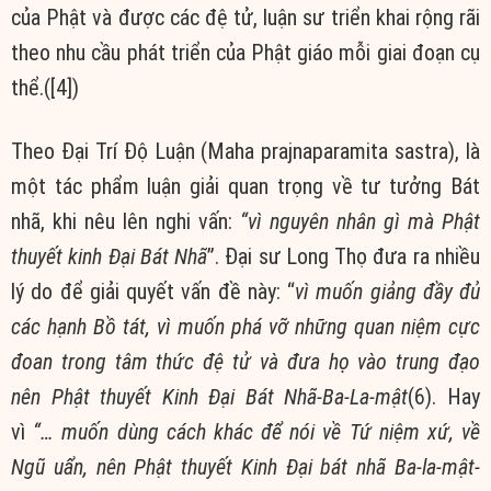
của Phật và được các đệ tử, luận sư triển khai rộng rãi
theo nhu cầu phát triển của Phật giáo mỗi giai đoạn cụ
thể.([4])
Theo Đại Trí Độ Luận (Maha prajnaparamita sastra), là
một tác phẩm luận giải quan trọng về tư tưởng Bát
nhã, khi nêu lên nghi vấn:
“vì nguyên nhân gì mà Phật
thuyết kinh Đại Bát Nhã
”. Đại sư Long Thọ đưa ra nhiều
lý do để giải quyết vấn đề này: “
vì muốn giảng đầy đủ
các hạnh Bồ tát, vì muốn phá vỡ những quan niệm cực
đoan trong tâm thức đệ tử và đưa họ vào trung đạo
nên Phật thuyết Kinh Đại Bát Nhã-Ba-La-mật
(6). Hay
vì
“… muốn dùng cách khác để nói về Tứ niệm xứ, về
Ngũ uẩn, nên Phật thuyết Kinh Đại bát nhã Ba-la-mật-