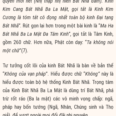
quyển mới hết (Nhị thập nhị niên Bát Nhã đàm). Kinh
Kim Cang Bát Nhã Ba La Mật, gọi tắt là Kinh Kim
Cương là tóm tắt cô đọng nhất toàn bộ kinh Đại tạng
Bát Nhã”
. Rút gọn lại hơn trong một bài kinh là “
Ma Ha
Bát Nhã Ba La Mật Đa Tâm Kinh”
, gọi tắt là Tâm Kinh,
gồm 260 chữ. Hơn nữa, Phật còn dạy: “
Ta không nói
một chữ
”(7).
Tư tưởng cốt lõi của kinh Bát Nhã là bàn về bản thể
“
Không của vạn pháp
”. Hiểu được chữ “
Không”
này là
hiểu được toàn bộ hệ thống Kinh Bát Nhã. Trọng tâm
của Kinh Bát Nhã Ba La Mật là dùng trí Bát Nhã, phá
trừ rốt ráo (Ba la mật) các vô minh vọng chấp: ngã,
pháp hay bốn tướng (Ngã, Nhân, Chúng sinh và Thọ
giả), để vượt ngoài mọi đối đãi nhị nguyên.