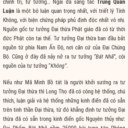
chính trị, tư tưởng… Ngài đã sáng tác
Trung Quán
Luận
là một bộ luận quan trọng nhất, với triết lý Tính
Không, với biện chứng pháp phủ định độc nhất vô nhị.
Nguồn gốc tư tưởng Đại thừa Phật giáo đã có từ thời
đức Phật còn tại thế. Tư tưởng Đại thừa ban đầu bắt
nguồn từ phía Nam Ấn Độ, nơi căn cứ của Đại Chúng
Bộ. Cũng ở đây đã nảy nở ra tư tưởng
“Bát Nhã”
, cội
nguồn của tư tưởng “
Không”.
Nếu như Mã Minh Bồ tát là người khởi sướng ra tư
tưởng Đại thừa thì Long Thọ đã có công hệ thống, chú
thích, luận giải và hệ thống những kinh điển đã có sẵn
trên tinh thần Đại thừa, từ đó khẳng định tư tưởng Đại
thừa đã có sẵn trong kinh điển gốc Nguyên thủy như:
Đại Phẩm Bát Nhã gồm 25000 bài tụng tức Phóng