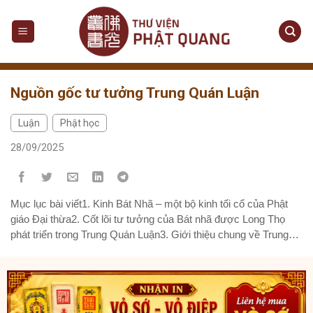
Skip
to
content
Nguồn gốc tư tưởng Trung Quán Luận
Luận
Phật học
,
28/09/2025
Mục lục bài viết1. Kinh Bát Nhã – một bộ kinh tối cổ của Phật
giáo Đại thừa2. Cốt lõi tư tưởng của Bát nhã được Long Thọ
phát triển trong Trung Quán Luận3. Giới thiệu chung về Trung
Quán Luận3.1 Giới thiệu về văn bản, dịch bản của Trung Quán
Luận3.2. Khái lược nội dung và kết cấu...