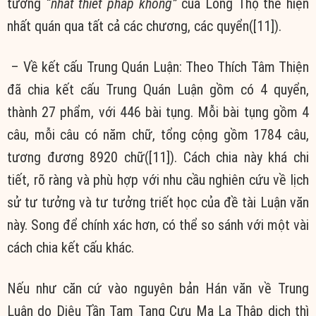
tưởng
“nhất thiết pháp không”
của Long Thọ thể hiện
nhất quán qua tất cả các chương, các quyển([11]).
– Về kết cấu Trung Quán Luận: Theo Thích Tâm Thiện
đã chia kết cấu Trung Quán Luận gồm có 4 quyển,
thành 27 phẩm, với 446 bài tụng. Mỗi bài tụng gồm 4
câu, mỗi câu có năm chữ, tổng cộng gồm 1784 câu,
tương đương 8920 chữ([11]). Cách chia này khá chi
tiết, rõ ràng và phù hợp với nhu cầu nghiên cứu về lịch
sử tư tưởng và tư tưởng triết học của đề tài Luận văn
này. Song để chính xác hơn, có thể so sánh với một vài
cách chia kết cấu khác.
Nếu như căn cứ vào nguyên bản Hán văn về Trung
Luận do Diêu Tần Tam Tạng Cưu Ma La Thập dịch thì