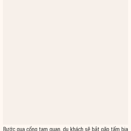
Bước qua cổng tam quan, du khách sẽ bắt gặp tấm bia
Sùng Thiện Diên Linh – tấm bia cổ gần 900 năm tuổi
được xem là một báu vật độc đáo của chùa Đọi. Tấm