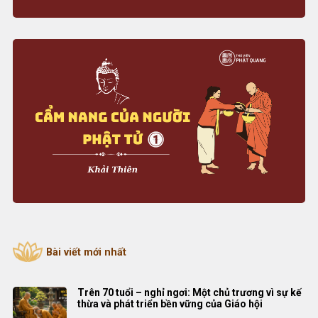
Bài viết mới nhất
Trên 70 tuổi – nghỉ ngơi: Một chủ trương vì sự kế
thừa và phát triển bền vững của Giáo hội
Gia tài của Phật