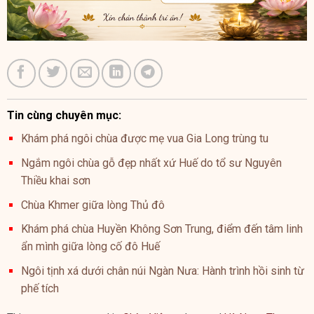
Tin cùng chuyên mục:
Khám phá ngôi chùa được mẹ vua Gia Long trùng tu
Ngắm ngôi chùa gỗ đẹp nhất xứ Huế do tổ sư Nguyên
Thiều khai sơn
Chùa Khmer giữa lòng Thủ đô
Khám phá chùa Huyền Không Sơn Trung, điểm đến tâm linh
ẩn mình giữa lòng cố đô Huế
Ngôi tịnh xá dưới chân núi Ngàn Nưa: Hành trình hồi sinh từ
phế tích
This entry was posted in
Chùa Việt
and tagged
Hà Nam
,
Thư
Viện Ảnh
.
Hạnh phúc là khi biết buông đi