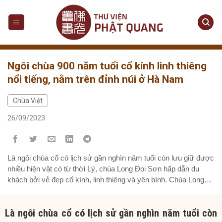
Skip
to
content
Ngôi chùa 900 năm tuổi cổ kính linh thiêng
nổi tiếng, nằm trên đỉnh núi ở Hà Nam
Chùa Việt
26/09/2023
Là ngôi chùa cổ có lịch sử gần nghìn năm tuổi còn lưu giữ được
nhiều hiện vật có từ thời Lý, chùa Long Đọi Sơn hấp dẫn du
khách bởi vẻ đẹp cổ kính, linh thiêng và yên bình. Chùa Long
Đọi Sơn hay còn gọi là chùa Đọi nằm trên đỉnh núi Đọi...
Là ngôi chùa cổ có lịch sử gần nghìn năm tuổi còn