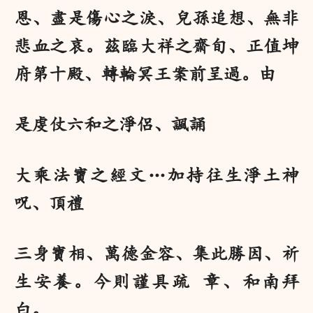
恩、盡是傷心之淚、兒孫追想、無非
悲血之哀。茲臨大祥之齋旬、正值坤
府第十殿、轉輪冥王案前呈過。由
是虔仗六和之淨侶、諷誦
大乘法寶之經文…加持往生淨土神
呪、頂禮
三身寶相、萬德金容、集此勝因、祈
生安養。今則謹具疏 章、和南拜
白。