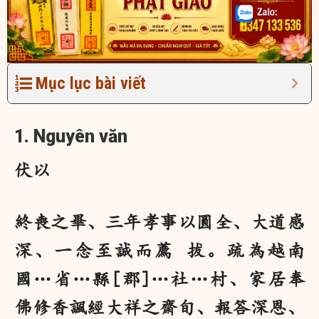
Mục lục bài viết
1. Nguyên văn
伏以
終喪之畢、三年孝事以圓全、大道感
深、一念至誠而薦 拔。疏為越南
國…省…縣[郡]…社…村、家居奉
佛修香諷經大祥之齋旬、報答深恩、