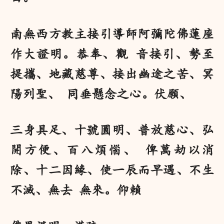
南無西方教主接引導師阿彌陀佛蓮座
作大證明。恭奉、觀 音接引、勢至
提攜、地藏慈尊、接出幽途之苦、冥
陽列聖、 同垂懸念之心。伏願、
三身具足、十號圓明、普放慈心、弘
開方便、百八煩惱、 俾萬劫以消
除、十二因緣、使一辰而早遇、不生
不滅、無去 無來。仰賴