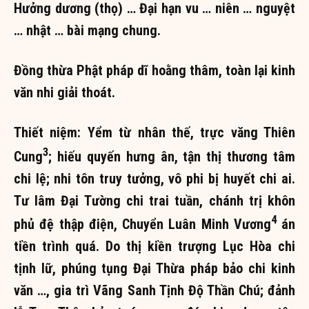
Hưởng dương (thọ) … Đại hạn vu … niên … nguyệt
… nhật … bài mạng chung.
Đồng thừa Phật pháp dĩ hoằng thâm, toàn lại kinh
văn nhi giải thoát.
Thiết niệm: Yểm từ nhân thế, trực văng Thiên
3
Cung
; hiếu quyến hưng ân, tận thị thương tâm
chi lệ; nhi tôn truy tưởng, vô phi bị huyết chi ai.
Tư lâm Đại Tường chi trai tuần, chánh trị khôn
4
phủ đệ thập điện, Chuyển Luân Minh Vương
án
tiền trình quá. Do thị kiền trượng Lục Hòa chi
tịnh lữ, phúng tụng Đại Thừa pháp bảo chi kinh
văn …, gia trì Vãng Sanh Tịnh Độ Thần Chú; đảnh