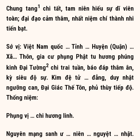
1
Chung tang
chi tất, tam niên hiếu sự dĩ viên
toàn; đại đạo cảm thâm, nhất niệm chí thành nhi
tiến bạt.
Sớ vị: Việt Nam quốc … Tỉnh … Huyện (Quận) …
Xã… Thôn, gia cư phụng Phật tu hương phúng
2
kinh Đại Tường
chi trai tuần, báo đáp thâm ân,
kỳ siêu độ sự. Kim đệ tử … đẳng, duy nhật
ngưỡng can, Đại Giác Thế Tôn, phủ thùy tiếp độ.
Thống niệm:
Phụng vị … chi hương linh.
Nguyên mạng sanh ư … niên … nguyệt … nhật.