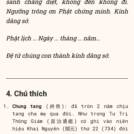
sanh chẳng diệt, không đến không đi.
Ngưỡng trông ơn Phật chứng minh. Kính
dâng sớ.
Phật lịch … Ngày … tháng … năm…
Đệ tử chúng con thành kính dâng sớ.
4. Chú thích
Chung tang
(終喪): đã tròn 2 năm chịu
tang cha mẹ qua đời. Như trong Tư Trị
Thông Giám (資治通鑑) có ghi vào niên
hiệu Khai Nguyên (開元) thứ 22 (734) đời