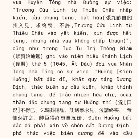
vua Huyền Tông nhà Đường sự việc:
“Trương Cửu Linh tự Thiều Châu nhập
kiến, cầu chung tang, bất hứa(張九齡自韶
州入見、求终喪、不許,Trương Cửu Linh từ
Thiều Châu vào yết kiến, xin được hết
tang, nhưng nhà vua không chấp thuận)”;
cũng như trong Tục Tư Trị Thông Giám
(續資治通鑑) ghi vào niên hiệu Khánh Lịch
(慶曆) thứ 5 (1045, Ất Dậu) đời vua Nhân
Tông nhà Tống có sự việc: “Huống [Điền
Huống] bất đắc dĩ, khất quy táng Dương
Địch, thác biên sự cầu kiến, khấp thỉnh
chung tang, để trắc nhiên hứa chi; soái
thần đắc chung tang tự Huống thỉ (況[田
況]不得已、乞歸葬陽翟、託邊事求見、泣請終喪、 帝
恻然許之、帥臣得終喪自況始, Điền Huống bất
đắc dĩ phải xin về chôn cất Dương Địch,
phó thác việc biên cương để vào cầu