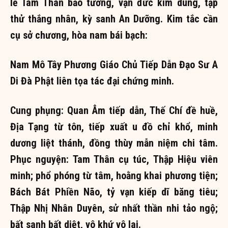
lễ Tam Thân bảo tướng, vạn đức kim dung, tập
thử thắng nhân, kỳ sanh An Dưỡng. Kim tắc cần
cụ sở chương, hòa nam bái bạch:
Nam Mô Tây Phương Giáo Chủ Tiếp Dẫn Đạo Sư A
Di Đà Phật liên tọa tác đại chứng minh.
Cung phụng: Quan Âm tiếp dẫn, Thế Chí đề huề,
Địa Tạng từ tôn, tiếp xuất u đồ chỉ khổ, minh
dương liệt thánh, đồng thùy mẫn niệm chi tâm.
Phục nguyện: Tam Thân cụ túc, Thập Hiệu viên
minh; phổ phóng từ tâm, hoằng khai phương tiện;
Bách Bát Phiền Não, tỷ vạn kiếp dĩ băng tiêu;
Thập Nhị Nhân Duyên, sử nhất thần nhi tảo ngộ;
bất sanh bất diệt, vô khứ vô lai.