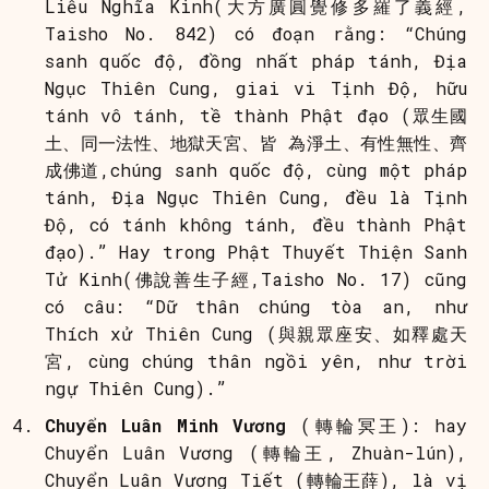
Liễu Nghĩa Kinh(大方廣圓覺修多羅了義經,
Taisho No. 842) có đoạn rằng: “Chúng
sanh quốc độ, đồng nhất pháp tánh, Địa
Ngục Thiên Cung, giai vi Tịnh Độ, hữu
tánh vô tánh, tề thành Phật đạo (眾生國
土、同一法性、地獄天宮、皆 為淨土、有性無性、齊
成佛道,chúng sanh quốc độ, cùng một pháp
tánh, Địa Ngục Thiên Cung, đều là Tịnh
Độ, có tánh không tánh, đều thành Phật
đạo).” Hay trong Phật Thuyết Thiện Sanh
Tử Kinh(佛說善生子經,Taisho No. 17) cũng
có câu: “Dữ thân chúng tòa an, như
Thích xử Thiên Cung (與親眾座安、如釋處天
宮, cùng chúng thân ngồi yên, như trời
ngự Thiên Cung).”
Chuyển Luân Minh Vương
(轉輪冥王): hay
Chuyển Luân Vương (轉輪王, Zhuàn-lún),
Chuyển Luân Vương Tiết (轉輪王薛), là vị