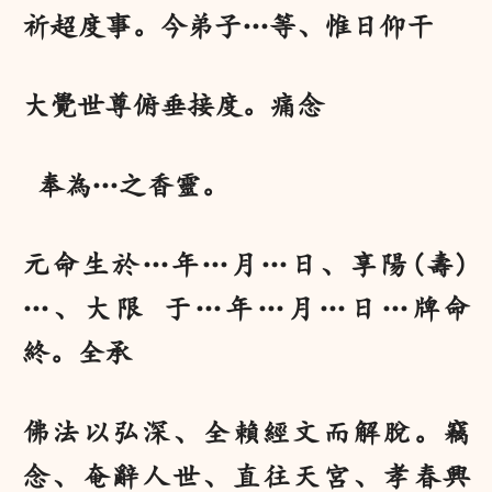
祈超度事。今弟子…等、惟日仰干
大覺世尊俯垂接度。痛念
奉為…之香靈。
元命生於…年…月…日、享陽(壽)
…、大限 于…年…月…日…牌命
終。全承
佛法以弘深、全賴經文而解脫。竊
念、奄辭人世、直往天宮、孝春興