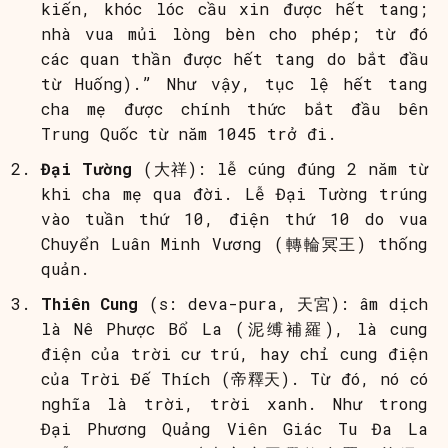
kiến, khóc lóc cầu xin được hết tang;
nhà vua mủi lòng bèn cho phép; từ đó
các quan thần được hết tang do bắt đầu
từ Huống).” Như vậy, tục lệ hết tang
cha mẹ được chính thức bắt đầu bên
Trung Quốc từ năm 1045 trở đi.
Đại Tường
(大祥): lễ cúng đúng 2 năm từ
khi cha mẹ qua đời. Lễ Đại Tường trúng
vào tuần thứ 10, điện thứ 10 do vua
Chuyển Luân Minh Vương (轉輪冥王) thống
quản.
Thiên Cung
(s: deva-pura, 天宮): âm dịch
là Nê Phược Bổ La (泥缚補羅), là cung
điện của trời cư trú, hay chỉ cung điện
của Trời Đế Thích (帝釋天). Từ đó, nó có
nghĩa là trời, trời xanh. Như trong
Đại Phương Quảng Viên Giác Tu Đa La