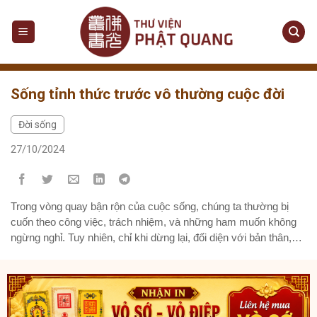
Skip
to
content
Sống tỉnh thức trước vô thường cuộc đời
Đời sống
27/10/2024
Trong vòng quay bận rộn của cuộc sống, chúng ta thường bị
cuốn theo công việc, trách nhiệm, và những ham muốn không
ngừng nghỉ. Tuy nhiên, chỉ khi dừng lại, đối diện với bản thân,
chúng ta mới nhận ra rằng đời người thật sự ngắn ngủi. Quỹ
thời gian hữu hạn của mỗi...