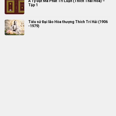
A Tỳ Đạt Ma Phát Trí Luận (Thích Thái Hòa) –
Tập 1
Tiểu sử Đại lão Hòa thượng Thích Trí Hải (1906
-1979)