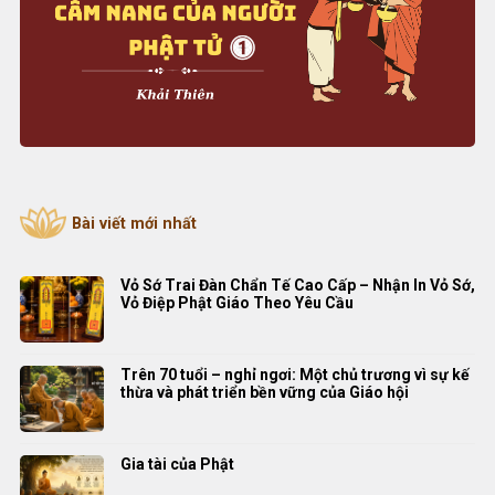
Bài viết mới nhất
Vỏ Sớ Trai Đàn Chẩn Tế Cao Cấp – Nhận In Vỏ Sớ,
Vỏ Điệp Phật Giáo Theo Yêu Cầu
Trên 70 tuổi – nghỉ ngơi: Một chủ trương vì sự kế
thừa và phát triển bền vững của Giáo hội
Gia tài của Phật