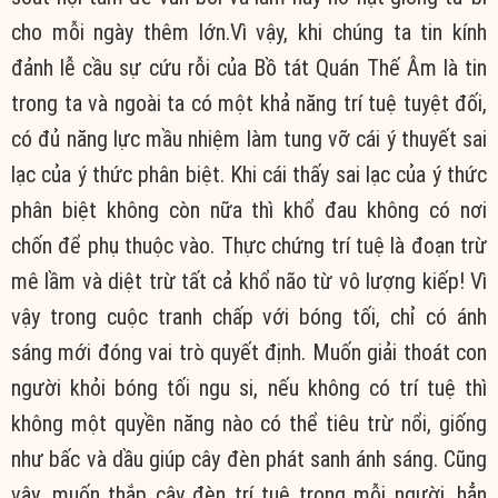
cho mỗi ngày thêm lớn.Vì vậy, khi chúng ta tin kính
đảnh lễ cầu sự cứu rỗi của Bồ tát Quán Thế Âm là tin
trong ta và ngoài ta có một khả năng trí tuệ tuyệt đối,
có đủ năng lực mầu nhiệm làm tung vỡ cái ý thuyết sai
lạc của ý thức phân biệt. Khi cái thấy sai lạc của ý thức
phân biệt không còn nữa thì khổ đau không có nơi
chốn để phụ thuộc vào. Thực chứng trí tuệ là đoạn trừ
mê lầm và diệt trừ tất cả khổ não từ vô lượng kiếp! Vì
vậy trong cuộc tranh chấp với bóng tối, chỉ có ánh
sáng mới đóng vai trò quyết định. Muốn giải thoát con
người khỏi bóng tối ngu si, nếu không có trí tuệ thì
không một quyền năng nào có thể tiêu trừ nổi, giống
như bấc và dầu giúp cây đèn phát sanh ánh sáng. Cũng
vậy, muốn thắp cây đèn trí tuệ trong mỗi người, hẳn