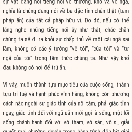
sự vật đang nói tiếng nói vô thường, khổ và vô ngã,
nghĩa là chúng đang nói về ba đặc tính chân thật (tam
pháp ấn) của tất cả pháp hữu vi. Do đó, nếu có thể
lắng nghe những tiếng nói ấy như thật, chắc chắn
chúng ta sẽ đi ra khỏi sự chấp thủ về một cái ngã sai
lầm, không có các ý tưởng “về tôi”, “của tôi” và “tự
ngã của tôi” trong tâm thức chúng ta. Như vậy khổ
đau không có nơi để trú ẩn.
Vì vậy, muốn thành tựu mục tiêu của cuộc sống, thành
tựu trí tuệ và hạnh phúc vĩnh hằng, không còn phương
cách nào ngoài sự giác tỉnh của nội tâm, phải giác tỉnh
ngay, giác tỉnh đối với ngũ uẩn mới gọi là sống, một lối
sống chánh hạnh đối với vô tham, vô sân, vô si, giải
quyết mọi chướng duyên trong hành trình đến bờ giải