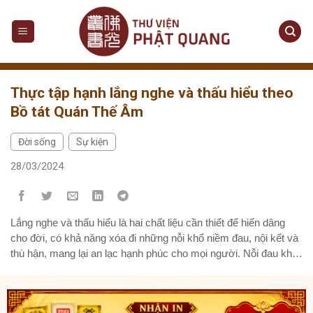
Skip
to
content
Thực tập hạnh lắng nghe và thấu hiểu theo
Bồ tát Quán Thế Âm
Đời sống
Sự kiện
,
28/03/2024
Lắng nghe và thấu hiểu là hai chất liệu cần thiết để hiến dâng
cho đời, có khả năng xóa đi những nỗi khổ niềm đau, nội kết và
thù hận, mang lại an lạc hạnh phúc cho mọi người. Nỗi đau khổ
của con người cần phải được xoa dịu bằng tình thương, chỉ...