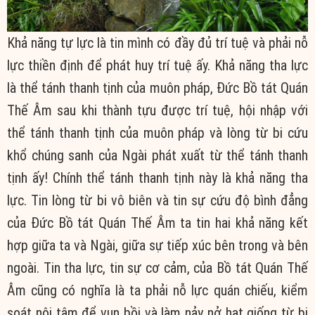
Khả năng tự lực là tin mình có đầy đủ trí tuệ và phải nỗ
lực thiền định để phát huy trí tuệ ấy. Khả năng tha lực
là thể tánh thanh tịnh của muôn pháp, Đức Bồ tát Quán
Thế Âm sau khi thành tựu được trí tuệ, hội nhập với
thể tánh thanh tịnh của muôn pháp và lòng từ bi cứu
khổ chúng sanh của Ngài phát xuất từ thể tánh thanh
tịnh ấy! Chính thể tánh thanh tịnh này là khả năng tha
lực. Tin lòng từ bi vô biên và tin sự cứu độ bình đẳng
của Đức Bồ tát Quán Thế Âm ta tin hai khả năng kết
hợp giữa ta và Ngài, giữa sự tiếp xúc bên trong và bên
ngoài. Tin tha lực, tin sự cơ cảm, của Bồ tát Quán Thế
Âm cũng có nghĩa là ta phải nỗ lực quán chiếu, kiểm
soát nội tâm để vun bồi và làm nảy nở hạt giống từ bi