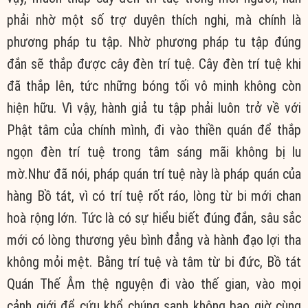
phải nhờ một số trợ duyên thích nghi, mà chính là
phương pháp tu tập. Nhờ phương pháp tu tập đúng
đắn sẽ thắp được cây đèn trí tuệ. Cây đèn trí tuệ khi
đã thắp lên, tức những bóng tối vô minh không còn
hiện hữu. Vì vậy, hành giả tu tập phải luôn trở về với
Phật tâm của chính mình, đi vào thiền quán để thắp
ngọn đèn trí tuệ trong tâm sáng mãi không bị lu
mờ.Như đã nói, pháp quán trí tuệ này là pháp quán của
hàng Bồ tát, vì có trí tuệ rốt ráo, lòng từ bi mới chan
hoà rộng lớn. Tức là có sự hiểu biết đúng đắn, sâu sắc
mới có lòng thương yêu bình đẳng và hành đạo lợi tha
không mỏi mệt. Bằng trí tuệ và tâm từ bi đức, Bồ tát
Quán Thế Âm thệ nguyện đi vào thế gian, vào mọi
cảnh giới để cứu khổ chúng sanh không bao giờ cùng