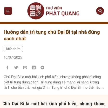
Skip
to
content
Hướng dẫn trì tụng chú Đại Bi tại nhà đúng
cách nhất
Kiến thức
16/07/2025
Chú Đại Bi là một bài kinh phổ biến, nhưng không phải ai cũng
biết trì tụng đúng cách. Trì tụng đúng sẽ mang lại năng lượng
lành cho bản thân và gia đình. Tụng trì chú Đại Bi như thế nào là
đúng pháp? 1. Chuẩn bị tâm và hành trì đúng chánh pháp
Trước...
Chú Đại Bi là một bài kinh phổ biến, nhưng không