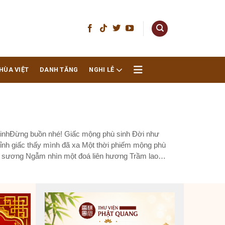
HÙA VIỆT
DANH TĂNG
NGHI LỄ
sinhĐừng buồn nhé! Giấc mộng phù sinh Đời như
ỉnh giấc thấy mình đã xa Một thời phiếm mộng phù
ói sương Ngẫm nhìn một đoá liên hương Trầm lao