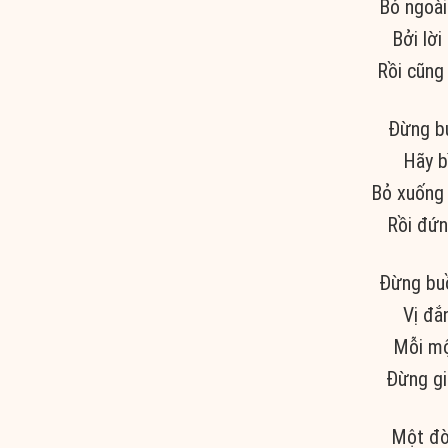
Bỏ ngoài
Bởi lời
Rồi cũng
Đừng bu
Hãy b
Bỏ xuống 
Rồi đứn
Đừng buồ
Vị đắ
Mỗi mộ
Đừng giữ
Một đờ