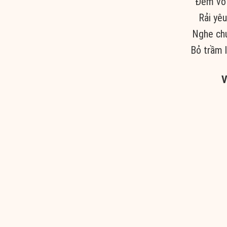
Đêm vỗ 
Rải yêu
Nghe chu
Bỏ trầm l
V