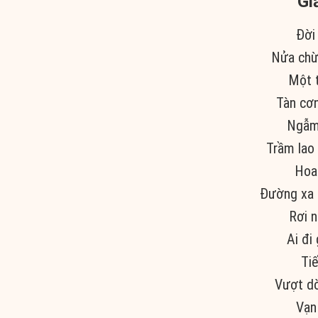
Gi
Đời
Nửa chừn
Một 
Tàn cơn
Ngẫm 
Trầm lao
Hoa
Đường xa 
Rơi n
Ai đi
Tiế
Vượt dò
Vạn