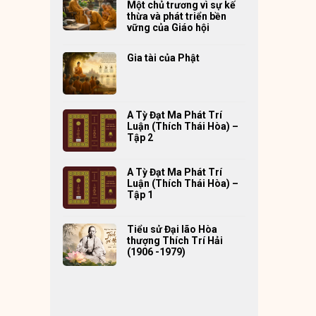
Một chủ trương vì sự kế
thừa và phát triển bền
vững của Giáo hội
Gia tài của Phật
A Tỳ Đạt Ma Phát Trí
Luận (Thích Thái Hòa) –
Tập 2
A Tỳ Đạt Ma Phát Trí
Luận (Thích Thái Hòa) –
Tập 1
Tiểu sử Đại lão Hòa
thượng Thích Trí Hải
(1906 -1979)