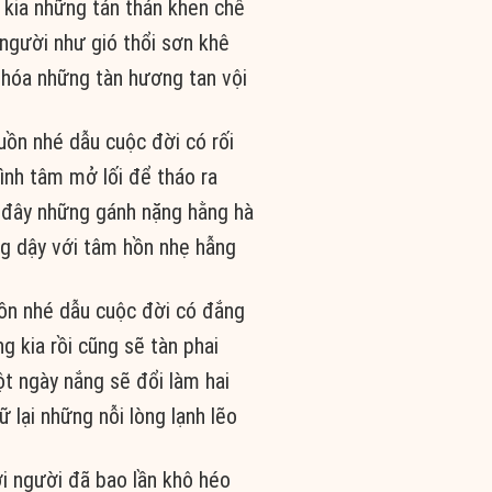
 kia những tán thán khen chê
 người như gió thổi sơn khê
 hóa những tàn hương tan vội
ồn nhé dẫu cuộc đời có rối
ình tâm mở lối để tháo ra
đây những gánh nặng hằng hà
g dậy với tâm hồn nhẹ hẫng
n nhé dẫu cuộc đời có đắng
ng kia rồi cũng sẽ tàn phai
t ngày nắng sẽ đổi làm hai
 lại những nỗi lòng lạnh lẽo
i người đã bao lần khô héo