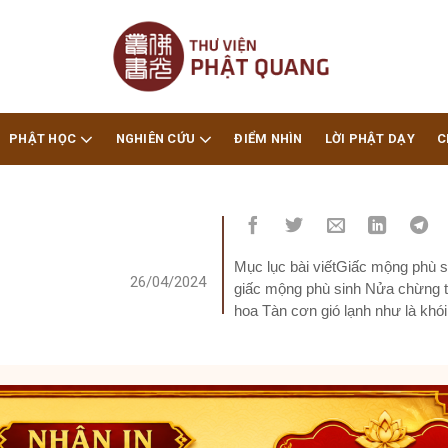
PHẬT HỌC
NGHIÊN CỨU
ĐIỂM NHÌN
LỜI PHẬT DẠY
C
Mục lục bài viếtGiấc mộng phù 
26/04/2024
giấc mộng phù sinh Nửa chừng t
hoa Tàn cơn gió lạnh như là kh
phủ lối tà dương ngược dòng...