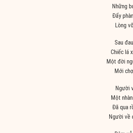
Những bu
Đẩy phàm
Lòng vỡ
Sau đau
Chiếc lá 
Một đời ng
Mới chợ
Người v
Một nhàn
Đã qua r
Người về 