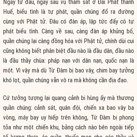
Ngay từ đầu, ngay sau vụ thảm sát ở Đài Phát thanh
Huế, biểu tình là tự phát, quần chúng đổ ra đường
cùng với Phật tử. Đâu có đàn áp, lập tức đấy có tự
phát biểu tình. Càng về sau, càng đàn áp khủng bố,
quần chúng lại càng đồng hóa với Phật tử, chính dùi cui
cũng không biết phân biệt đầu nào là đầu dân, đầu nào
là đầu thầy chùa: pháp nạn với dân nạn, quốc nạn là
một. Vì vậy mà dù Từ Đàm bị bao vây, chim bay tưởng
khó lọt, quần chúng vẫn vô ra mà không cần địa đạo.
Cứ tưởng tượng lại quang cảnh bi hùng ấy mà thương
quần chúng: cảnh sát, quân đội, chiến xa bao vây ba
vòng, máy bay uy hiếp trên không, Từ Đàm bị phong
tỏa như một chiến khu, bằng cách nào bên ngoài tiếp
tế lương thực, áo quần, thuốc men cho các thầy và