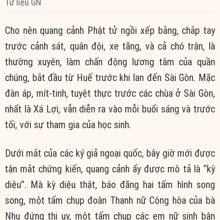
Tư liệu GN
Cho nên quang cảnh Phật tử ngồi xếp bằng, chắp tay
trước cảnh sát, quân đội, xe tăng, và cả chó trận, là
thường xuyên, làm chấn động lương tâm của quần
chúng, bắt đầu từ Huế trước khi lan đến Sài Gòn. Mặc
đàn áp, mít-tinh, tuyệt thực trước các chùa ở Sài Gòn,
nhất là Xá Lợi, vẫn diễn ra vào mỗi buổi sáng và trước
tối, với sự tham gia của học sinh.
Dưới mắt của các ký giả ngoại quốc, bây giờ mới được
tận mắt chứng kiến, quang cảnh ấy được mô tả là “kỳ
diệu”. Mà kỳ diệu thật, báo đăng hai tấm hình song
song, một tấm chụp đoàn Thanh nữ Cộng hòa của bà
Nhu đứng thị uy, một tấm chụp các em nữ sinh bận