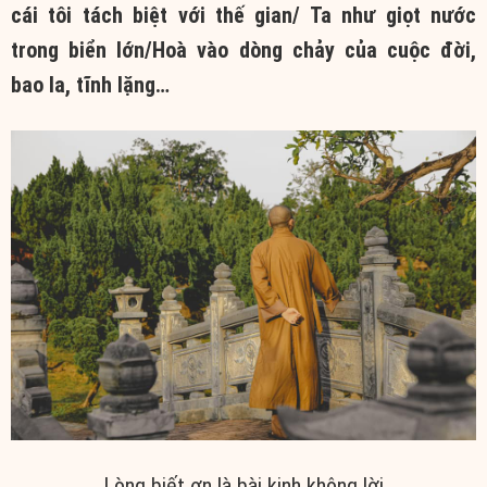
cái tôi tách biệt với thế gian/ Ta như giọt nước
trong biển lớn/Hoà vào dòng chảy của cuộc đời,
bao la, tĩnh lặng…
Lòng biết ơn là bài kinh không lời