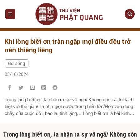
Skip
to
content
Khi lòng biết ơn tràn ngập mọi điều đều trở
nên thiêng liêng
Đời sống
03/10/2024
Trong lòng biết ơn, ta nhận ra sự vô ngã/ Không còn cái tôi tách
biệt với thế gian/ Ta như giọt nước trong biển lớn/Hoà vào dòng
chảy của cuộc đời, bao la, tĩnh lặng… Lòng biết ơn là bài kinh
không lời Nghe bằng trái tim hơn là đôi tai Thấy bằng tâm...
Trong lòng biết ơn, ta nhận ra sự vô ngã/ Không còn