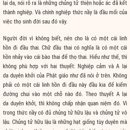
lại da
, nói rõ ra là những
chủng tử
thiện hoặc ác đã kết
thành nghiệp. Và
chính nghiệp
thức nầy là đầu mối của
việc thọ sinh
đời sau
đó vậy.
Người đời vì không biết, nên cho là có một cái
linh
hồn
đi
đầu thai
. Chữ
đầu thai
có nghĩa là có một cái
hồn nhảy vào cái
bào thai
để thọ thai. Hiểu như thế, thì
không
phù hợp
với hai thuyết:
Nghiệp cảm
và
A lại
da
duyên khởi
của
Phật giáo
như đã nói ở trên. Không
phải có một cái
linh hồn
đi đầu này đầu kia để kiếm
đường chui vào một chỗ nào đó. Theo thuyết
A lại
da
duyên khởi
, thì
không chấp
nhận
quan niệm
đó. Vì
trong thức nầy có đủ
chủng tử
hữu lậu
và
chủng tử
vô
lậu
.
Chủng tử
hữu lậu
là những
hạt giống
tùy duyên
mà