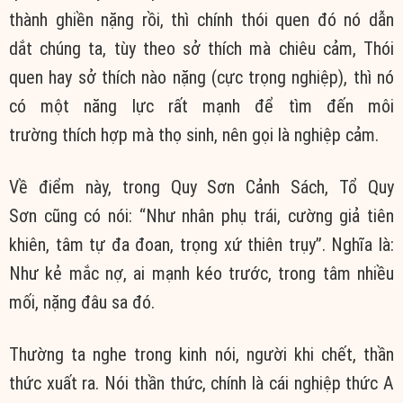
thành ghiền nặng rồi, thì chính
thói quen
đó nó dẫn
dắt
chúng ta
,
tùy theo
sở thích
mà
chiêu cảm
,
Thói
quen
hay
sở thích
nào nặng (
cực trọng nghiệp
), thì nó
có một
năng lực
rất mạnh để tìm đến môi
trường
thích hợp
mà thọ sinh, nên gọi là
nghiệp cảm
.
Về điểm này, trong
Quy Sơn Cảnh Sách
, Tổ
Quy
Sơn
cũng có nói: “Như nhân phụ trái, cường giả tiên
khiên, tâm tự
đa đoan
, trọng xứ thiên trụy”. Nghĩa là:
Như kẻ
mắc nợ
, ai mạnh kéo trước, trong tâm nhiều
mối, nặng
đâu sa
đó.
Thường ta nghe trong kinh nói, người khi chết,
thần
thức
xuất ra. Nói
thần thức
, chính là cái
nghiệp thức
A