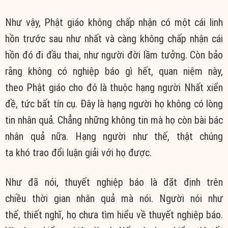
Như vậy,
Phật giáo
không chấp
nhận có một cái
linh
hồn
trước sau như nhất và càng
không chấp
nhận cái
hồn đó đi
đầu thai
, như người đời lầm tưởng. Còn bảo
rằng không có
nghiệp báo
gì hết,
quan niệm
này,
theo
Phật giáo
cho đó là thuộc hạng người
Nhất xiển
đề
, tức
bất tín
cụ. Đây là hạng người họ không có
lòng
tin
nhân quả
. Chẳng những không tin mà họ còn
bài bác
nhân quả
nữa. Hạng người như thế, thật
chúng
ta
khó
trao đổi
luận giải
với họ được.
Như đã nói,
thuyết nghiệp báo
là đặt định trên
chiều
thời gian
nhân quả
mà nói. Người nói như
thế,
thiết nghĩ
, họ chưa
tìm hiểu
về
thuyết nghiệp báo
.