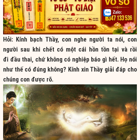
Hỏi: Kính bạch Thầy, con nghe người ta nói,
con
người
sau khi chết
có một cái hồn
tồn tại
và rồi
đi
đầu thai
, chứ không có
nghiệp báo
gì hết. Họ nói
như thế có đúng không? Kính xin Thầy
giải đáp
cho
chúng con được rõ.