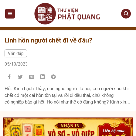
Skip
to
content
Linh hồn người chết đi về đâu?
Vấn đáp
05/10/2023
Hỏi: Kính bạch Thầy, con nghe người ta nói, con người sau khi
chết có một cái hồn tồn tại và rồi đi đầu thai, chứ không
có nghiệp báo gì hết. Họ nói như thế có đúng không? Kính xin
Thầy giải đáp cho chúng con được rõ. Trả lời: Vấn đề sau khi
chết, linh hồn tồn tại hay không tồn tại và linh hồn người chết sẽ
đi về đâu?...