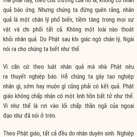
quả báo ứng
. Nhưng
chúng ta
đừng quên rằng,
nhân
quả
là một
chân lý
phổ biến
, tiềm tàng trong mọi sự
vật và
chi phối
tất cả. Không một loài nào
thoát
khỏi
nhân quả
. Do Phật sau khi
giác ngộ
chân lý
, Ngài
nói ra cho
chúng ta
biết như thế.
Vì căn
cứ theo
luật nhân quả
mà nhà Phật nêu
ra
thuyết nghiệp báo
. Hễ
chúng ta
gây tạo
nghiệp
nhân
gì, sớm hay muộn gì cũng phải có kết quả.
Phật
giáo
không chấp
nhận có một
linh hồn
bất tử
như thế.
Vì như thế là rơi vào lối chấp
thần ngã
của
ngoại
đạo
như đã nói ở trên.
Theo
Phật giáo
, tất cả đều do
nhân duyên
sinh.
Nghiệp