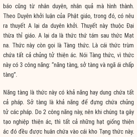
báo
cũng từ
nhân duyên
,
nhân quả
mà hình thành.
Theo
Duyên khởi luận
của
Phật giáo
, trong đó, có nêu
ra thuyết
A lại da
duyên khởi
. Thuyết này thuộc
Đại
thừa
thỉ giáo.
A lại da
là thức thứ tám sau
thức Mạt
na
. Thức này còn gọi là
Tàng thức
. Là cái thức trùm
chứa tất cả
chủng tử
thiện ác
. Nói
Tàng thức
, vì thức
này có 3
công năng
: “năng tàng, sở tàng và
ngã ái
chấp
tàng”.
Năng tàng là thức này có khả năng hay dung chứa tất
cả pháp. Sở tàng là khả năng để đựng chứa
chủng
tử
các pháp. Do 2
công năng
này, nên khi
chúng ta
gây
tạo nghiệp
thiện ác
, thì tất cả những
hạt giống
thiện
ác
đó đều được huân chứa vào cái kho
Tạng thức
này.