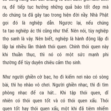
ra, để
tiếp tục
hưởng những
quả báo
tốt đẹp
mà
do
chúng ta
đã gây tạo trong hiện đời nầy. Nhà Phật
gọi đó là nghiệp dẫn. Ngược lại, nếu
chúng
ta
tạo
nghiệp ác
thì cũng như thế. Nên nói, tùy
nghiệp
thọ
sanh là vậy. Nên biết, nghiệp là hành động lặp đi
lặp lại nhiều lần thành
thói quen
. Chính
thói quen
này
khi
thuần thục
, thì nó có một
sức mạnh
phi
thường
để
tùy duyên
chiêu cảm
thọ sinh.
Như người ghiền cờ bạc, họ đi kiếm nơi nào có sòng
bài, thì họ nhào vô chơi. Người ghiền nhạc, thì đi tìm
phòng nhạc để ca hát… Khi tập
thói quen
,
dĩ
nhiên
có
thói quen
tốt và có
thói quen
xấu.
Thói
quen
tốt hay
thói quen
xấu, một khi đã tiêm nhiểm