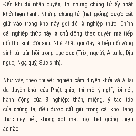
Đến khi đủ
nhân duyên
, thì những
chủng tử
ấy
phát
khởi
hiện hành
. Những
chủng tử
(
hạt giống
) được cất
giữ vào trong kho nầy gọi đó là
nghiệp thức
. Chính
cái
nghiệp thức
này là chủ động theo duyên mà
tiếp
nối
thọ sinh
đời sau
. Nhà Phật gọi đây là
tiếp nối
vòng
sinh tử
luân hồi
trong
Lục đạo
(Trời, người,
A tu la
,
Địa
ngục
,
Ngạ quỷ
,
Súc sinh
).
Như vậy, theo thuyết
nghiệp cảm duyên khởi
và
A lại
da
duyên khởi
của
Phật giáo
, thì mỗi
ý nghĩ
,
lời nói
,
hành động của 3 nghiệp: thân, miệng, ý tạo tác
của
chúng ta
, đều được cất giữ trong cái kho
Tạng
thức
này hết, không sót mất một
hạt giống
thiện
ác
nào.