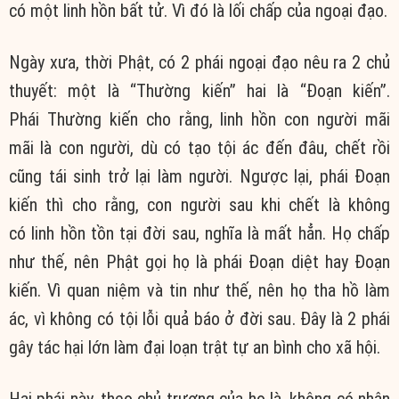
có một
linh hồn
bất tử
. Vì đó là lối chấp của
ngoại đạo
.
Ngày xưa
, thời Phật, có 2 phái
ngoại đạo
nêu ra 2 chủ
thuyết: một là “Thường kiến” hai là “Đoạn kiến”.
Phái
Thường kiến
cho rằng,
linh hồn
con người
mãi
mãi
là
con người
, dù có tạo
tội ác
đến đâu, chết rồi
cũng
tái sinh
trở lại
làm người. Ngược lại, phái
Đoạn
kiến
thì cho rằng,
con người
sau khi chết
là không
có
linh hồn
tồn tại
đời sau
, nghĩa là mất hẳn. Họ chấp
như thế, nên Phật gọi họ là phái
Đoạn diệt
hay
Đoạn
kiến
. Vì
quan niệm
và tin như thế, nên họ
tha hồ
làm
ác, vì không có
tội lỗi
quả báo
ở
đời sau
. Đây là 2 phái
gây
tác hại
lớn làm
đại loạn
trật tự
an bình
cho
xã hội
.
Hai phái này, theo chủ trương của họ là, không có
nhân