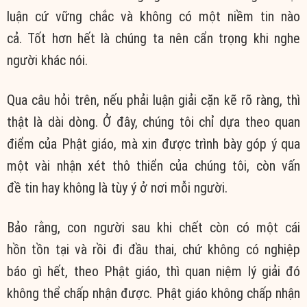
luận cứ
vững chắc
và không có một
niềm tin
nào
cả.
Tốt hơn
hết là
chúng ta
nên
cẩn trọng
khi nghe
người khác nói.
Qua câu hỏi trên, nếu phải
luận giải
cặn kẽ
rõ ràng
, thì
thật là dài dòng. Ở đây,
chúng tôi
chỉ dựa theo
quan
điểm
của
Phật giáo
, mà xin được trình bày góp ý qua
một vài
nhận xét
thô thiển
của
chúng tôi
, còn
vấn
đề
tin hay không là
tùy ý
ở nơi mỗi người.
Bảo rằng,
con người
sau khi chết
còn có một cái
hồn
tồn tại
và rồi đi
đầu thai
, chứ không có
nghiệp
báo
gì hết, theo
Phật giáo
, thì
quan niệm
lý giải đó
không thể
chấp nhận
được.
Phật giáo
không chấp
nhận