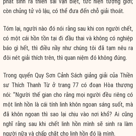
phát sinh ra thiên sai vạn biệt, tức
hiện tượng
giới;
còn
chủng tử
vô lậu
, có thể đưa đến chỗ
giải thoát
.
Tóm lại
, người nào đó nói rằng sau khi
con người
chết,
có một cái hồn
tồn tại
đi
đầu thai
và không có
nghiệp
báo
gì hết, thì điều nầy như
chúng tôi
đã tạm nêu ra
đôi nét
giải thích
trên, thì
quan niệm
đó không đúng.
Trong quyển
Quy Sơn Cảnh Sách
giảng giải
của
Thiền
sư
Thích Thanh Từ ở trang 77 có
đoạn Hòa
thượng
nói: “Người
thế gian
cho rằng
mọi người
đều riêng có
một
linh hồn
là cái tính linh khôn ngoan
sáng suốt
, mà
đã khôn ngoan thì sao lại chịu vào nơi khổ? Ai cũng
nghĩ rằng
sau khi chết
linh hồn
mình sẽ sinh ra làm
người nữa và
chấp chặt
cho
linh hồn
đó là mình.