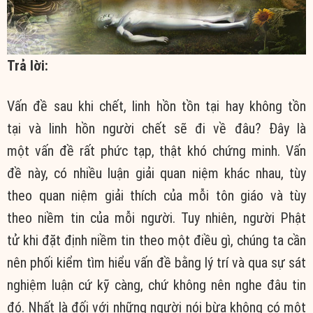
Trả lời:
Vấn đề
sau khi chết
,
linh hồn
tồn tại
hay
không tồn
tại
và
linh hồn
người chết sẽ đi về đâu? Đây là
một
vấn đề
rất
phức tạp
, thật khó
chứng minh
.
Vấn
đề
này, có nhiều
luận giải
quan niệm
khác nhau,
tùy
theo
quan niệm
giải thích
của mỗi
tôn giáo
và
tùy
theo
niềm tin
của mỗi người.
Tuy nhiên
, người
Phật
tử
khi đặt định
niềm tin
theo một điều gì,
chúng ta
cần
nên phối kiểm
tìm hiểu
vấn đề
bằng
lý trí
và qua sự sát
nghiệm luận cứ kỹ càng, chứ không nên nghe đâu tin
đó. Nhất là đối với những người nói bừa không có một