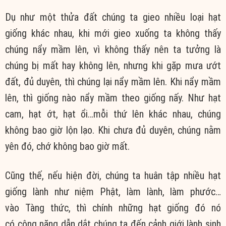
Dụ như một thửa đất
chúng ta
gieo nhiều loại
hạt
giống
khác nhau, khi mới gieo xuống ta không thấy
chúng nẩy mầm lên, vì không thấy nên ta tưởng là
chúng bị mất hay không lên, nhưng khi gặp mưa ướt
đất, đủ duyên, thì chúng lại nẩy mầm lên. Khi nẩy mầm
lên, thì giống nào nẩy mầm theo giống nấy. Như hạt
cam, hạt ớt, hạt ổi…mỗi thứ lên khác nhau, chúng
không bao giờ lộn lạo. Khi chưa đủ duyên, chúng nằm
yên đó, chớ không bao giờ mất.
Cũng thế
, nếu hiện đời,
chúng ta
huân tập
nhiều
hạt
giống
lành như
niệm Phật
, làm lành, làm phước…
vào
Tàng thức
, thì chính những
hạt giống
đó nó
có
công năng
dẫn dắt
chúng ta
đến
cảnh giới
lành sinh