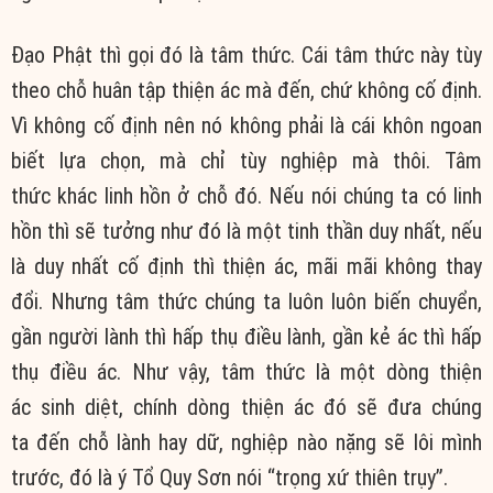
Đạo Phật
thì gọi đó là
tâm thức
. Cái
tâm thức
này
tùy
theo
chỗ
huân tập
thiện ác
mà đến, chứ không cố định.
Vì không cố định nên nó không phải là cái khôn ngoan
biết
lựa chọn
, mà chỉ tùy nghiệp mà thôi.
Tâm
thức
khác
linh hồn
ở chỗ đó. Nếu nói
chúng ta
có
linh
hồn
thì sẽ tưởng như đó là một
tinh thần
duy nhất
, nếu
là
duy nhất
cố định thì
thiện ác
,
mãi mãi
không thay
đổi. Nhưng
tâm thức
chúng ta
luôn luôn
biến chuyển
,
gần người lành thì
hấp thụ
điều lành, gần kẻ ác thì
hấp
thụ
điều ác. Như vậy,
tâm thức
là một dòng
thiện
ác
sinh diệt
, chính dòng
thiện ác
đó sẽ đưa
chúng
ta
đến chỗ lành hay dữ, nghiệp nào nặng sẽ lôi mình
trước, đó là ý Tổ
Quy Sơn
nói “trọng xứ thiên trụy”.