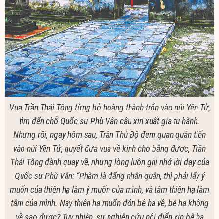
Vua Trần Thái Tông từng bỏ hoàng thành trốn vào núi Yên Tử,
tìm đến chỗ Quốc sư Phù Vân cầu xin xuất gia tu hành.
Nhưng rồi, ngay hôm sau, Trần Thủ Độ đem quan quân tiến
vào núi Yên Tử, quyết đưa vua về kinh cho bằng được, Trần
Thái Tông đành quay về, nhưng lòng luôn ghi nhớ lời dạy của
Quốc sư Phù Vân: “Phàm là đấng nhân quân, thì phải lấy ý
muốn của thiên hạ làm ý muốn của mình, và tâm thiên hạ làm
tâm của mình. Nay thiên hạ muốn đón bệ hạ về, bệ hạ không
về sao được? Tuy nhiên, sự nghiên cứu nội điển xin bệ hạ