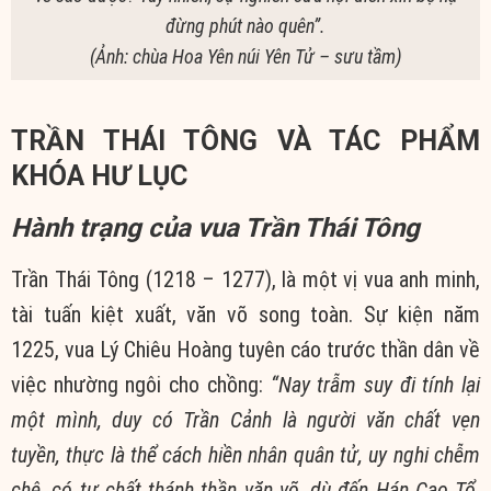
đừng phút nào quên”.
(Ảnh: chùa Hoa Yên núi Yên Tử – sưu tầm)
TRẦN THÁI TÔNG VÀ TÁC PHẨM
KHÓA HƯ LỤC
Hành trạng của vua Trần Thái Tông
Trần Thái Tông (1218 – 1277), là một vị vua anh minh,
tài tuấn kiệt xuất, văn võ song toàn. Sự kiện năm
1225, vua Lý Chiêu Hoàng tuyên cáo trước thần dân về
việc nhường ngôi cho chồng:
“Nay trẫm suy đi tính lại
một mình, duy có Trần Cảnh là người văn chất vẹn
tuyền, thực là thể cách hiền nhân quân tử, uy nghi chễm
chệ, có tư chất thánh thần văn võ, dù đến Hán Cao Tổ,