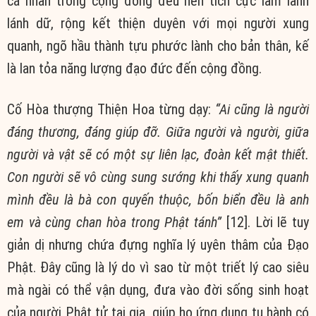
cá nhân trong cộng đồng đều nên tích cực làm lành
lánh dữ, rộng kết thiện duyên với mọi người xung
quanh, ngõ hầu thành tựu phước lành cho bản thân, kế
là lan tỏa năng lượng đạo đức đến cộng đồng.
Cố Hòa thượng Thiện Hoa từng dạy:
“Ai cũng là người
đáng thương, đáng giúp đỡ. Giữa người và người, giữa
người và vật sẽ có một sự liên lạc, đoàn kết mật thiết.
Con người sẽ vô cùng sung sướng khi thấy xung quanh
mình đều là bà con quyến thuộc, bốn biển đều là anh
em và cùng chan hòa trong Phật tánh”
[12]. Lời lẽ tuy
giản dị nhưng chứa đựng nghĩa lý uyên thâm của Đạo
Phật. Đây cũng là lý do vì sao từ một triết lý cao siêu
mà ngài có thể vận dụng, đưa vào đời sống sinh hoạt
của người Phật tử tại gia, giúp họ ứng dụng tu hành có