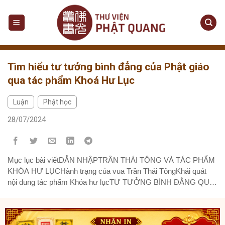
Skip
to
content
Tìm hiểu tư tưởng bình đẳng của Phật giáo
qua tác phẩm Khoá Hư Lục
Luận
Phật học
,
28/07/2024
Mục lục bài viếtDẪN NHẬPTRẦN THÁI TÔNG VÀ TÁC PHẨM
KHÓA HƯ LỤCHành trạng của vua Trần Thái TôngKhái quát
nội dung tác phẩm Khóa hư lụcTƯ TƯỞNG BÌNH ĐẲNG QUA
CÁC PHƯƠNG DIỆNTự tánh vô sinhNhân quảQuả vị tu
chứngGIÁ TRỊ ỨNG DỤNG CỦA TƯ TƯỞNG BÌNH ĐẲNG
ĐỐI VỚI XÃ HỘIXây dựng đời...