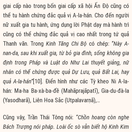
giai cấp nào trong bốn giai cấp xã hội Ấn Độ cũng có
thể tu hành chứng đắc quả vị A-la-hán. Cho đến người
nữ xuất gia tu hành, ứng dụng lời Phật dạy mà hành trì
cũng có thể chứng đắc quả vị cao nhất trong tứ quả
Thanh văn. Trong
Kinh Tăng Chi Bộ
có chép:
“Này A-
nan-da, sau khi xuất gia, từ bỏ gia đình, sống không gia
định trong Pháp và Luật do Như Lai thuyết giảng, nữ
nhân có thể chứng được quả Dự Lưu, quả Bất Lai, hay
quả A-la-hán”
[10]. Điển hình như các Tỳ kheo Ni A-la-
hán: Ma-ha Ba-xà-ba-đề (Mahāprajāpatī), Gia-du-đà-la
(Yasodharā), Liên Hoa Sắc (Utpalavarṇā),…
Cũng vậy, Trần Thái Tông nói:
“Chồn hoang còn nghe
Bách Trượng nói pháp. Loài ốc sò vẫn biết hộ Kinh Kim