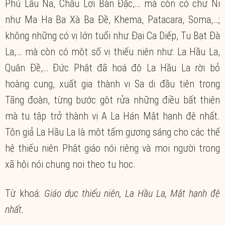
Phú Lâu Na, Châu Lợi Bàn Đặc,… mà còn có chư Ni
như Ma Ha Ba Xà Ba Đề, Khema, Patacara, Soma,…;
không những có vị lớn tuổi như Đại Ca Diếp, Tu Bạt Đà
La,… mà còn có một số vị thiếu niên như: La Hầu La,
Quân Đề,… Đức Phật đã hoá độ La Hầu La rời bỏ
hoàng cung, xuất gia thành vị Sa di đầu tiên trong
Tăng đoàn, từng bước gột rửa những điều bất thiện
mà tu tập trở thành vị A La Hán Mật hạnh đệ nhất.
Tôn giả La Hầu La là một tấm gương sáng cho các thế
hệ thiếu niên Phật giáo nói riêng và mọi người trong
xã hội nói chung noi theo tu học.
Từ khoá:
Giáo dục thiếu niên, La Hầu La, Mật hạnh đệ
nhất.