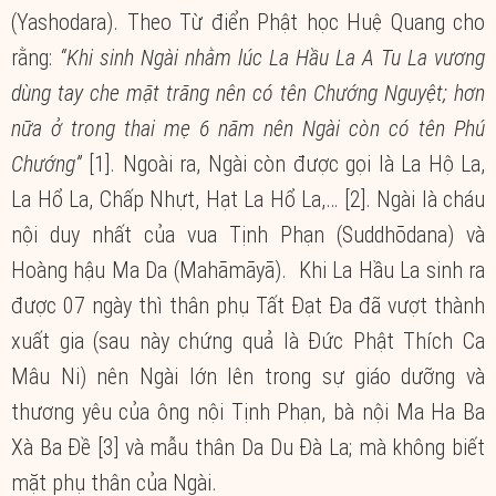
(Yashodara). Theo Từ điển Phật học Huệ Quang cho
rằng:
“Khi sinh Ngài nhằm lúc La Hầu La A Tu La vương
dùng tay che mặt trăng nên có tên Chướng Nguyệt; hơn
nữa ở trong thai mẹ 6 năm nên Ngài còn có tên Phú
Chướng”
[1]. Ngoài ra, Ngài còn được gọi là La Hộ La,
La Hổ La, Chấp Nhựt, Hạt La Hổ La,… [2]. Ngài là cháu
nội duy nhất của vua Tịnh Phạn (Suddhōdana) và
Hoàng hậu Ma Da (Mahāmāyā). Khi La Hầu La sinh ra
được 07 ngày thì thân phụ Tất Đạt Đa đã vượt thành
xuất gia (sau này chứng quả là Đức Phật Thích Ca
Mâu Ni) nên Ngài lớn lên trong sự giáo dưỡng và
thương yêu của ông nội Tịnh Phạn, bà nội Ma Ha Ba
Xà Ba Đề [3] và mẫu thân Da Du Đà La; mà không biết
mặt phụ thân của Ngài.