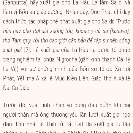
(Sāriputta) hãy xuất gia cho La Hầu La làm Sa di và
làm vị Bổn sư giáo dưỡng. Nhân đây, Đức Phật chỉ dạy
cách thức tác pháp thế phát xuất gia cho Sa di:
“Trước
tiên hãy cho Rāhula xuống tóc, khoác y cà sa (kāsāva),
thọ Tam quy, rồi thọ các giới căn bản để tập sự nếp sống
xuất gia”
[7]. Lễ xuất gia của La Hầu La được tổ chức
trang nghiêm tại chùa Nigrodhā (gần kinh thành Ca Tỳ
La Vệ) với sự chứng minh của Bổn sư tế độ Xá Lợi
Phất, Yết ma A xà lê Mục Kiền Liên, Giáo thọ A xà lê
Đại Ca Diếp.
Trước đó, vua Tịnh Phạn vô cùng đau buồn khi hai
người thân mà ông thương yêu lần lượt xuất gia học
đạo: Thứ nhất là Thái tử Tất Đạt Đa xuất gia tu tập