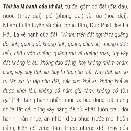
Thứ ba là hạnh của tứ đại,
tứ đại gồm có đất (địa đại),
nước (thuỷ đại), gió (phong đại) và lửa (hoả đại).
Nhằm huấn luyện và điều phục tâm, Đức Phật dạy La
Hầu La về hạnh của đất:
“Ví như trên đất người ta quăng
đồ tịnh, quăng đồ không tịnh, quăng phân uế, quăng nước
tiểu, nhổ nước miếng, quăng mủ và quăng máu; tuy vậy
đất không lo âu, không dao động, hay không nhàm chán;
cũng vậy, này Rāhula, hãy tu tập như đất. Này Rāhula, do
tu tập sự tu tập như đất, các xúc khả ái, không khả ái
được khởi lên, không có nắm giữ tâm, không có tồn
tại”
[14]. Bằng hạnh nhẫn nhục và bao dung, đất dung
chứa tất cả; cũng vậy hàng đệ tử Phật luôn trau dồi
hạnh nhẫn nhục, an nhiên điều phục trước mọi hoàn
cảnh, kiên cố vững tâm trước những đổi thay của