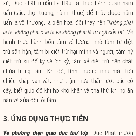
xứ, Đức Phật muốn La Hầu La thực hành quán năm
uẩn (sắc, thọ, tưởng, hành, thức) để thấy được năm
uẩn là vô thường, là biến hoại đổi thay nên
“không phải
là ta, không phải của ta và không phải là tự ngã của ta”
. Về
hạnh thực hành bốn tâm vô lượng, nhờ tâm từ diệt
trừ sân hận, tâm bi diệt trừ hại mình và người, tâm hỷ
diệt trừ sự đố kỵ và ích kỷ, tâm xả diệt trừ hận chất
chứa trong tâm. Khi đó, tình thương như mặt trời
chiếu khắp vạn vật, như trận mưa thấm ướt các cỏ
cây, biết giúp đỡ khi họ khó khăn và tha thứ khi họ ăn
năn và sửa đổi lỗi lầm.
3. ỨNG DỤNG THỰC TIỄN
Về phương diện giáo dục thứ lớp
, Đức Phật mượn