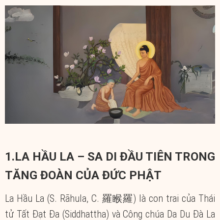
1.LA HẦU LA – SA DI ĐẦU TIÊN TRONG
TĂNG ĐOÀN CỦA ĐỨC PHẬT
La Hầu La (S. Rāhula, C. 羅睺羅) là con trai của Thái
tử Tất Đạt Đa (Siddhattha) và Công chúa Da Du Đà La