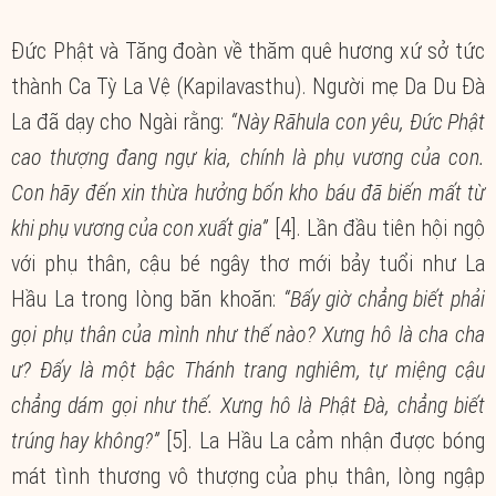
Đức Phật và Tăng đoàn về thăm quê hương xứ sở tức
thành Ca Tỳ La Vệ (Kapilavasthu). Người mẹ Da Du Đà
La đã dạy cho Ngài rằng:
“Này Rāhula con yêu, Đức Phật
cao thượng đang ngự kia, chính là phụ vương của con.
Con hãy đến xin thừa hưởng bốn kho báu đã biến mất từ
khi phụ vương của con xuất gia”
[4]. Lần đầu tiên hội ngộ
với phụ thân, cậu bé ngây thơ mới bảy tuổi như La
Hầu La trong lòng băn khoăn:
“Bấy giờ chẳng biết phải
gọi phụ thân của mình như thế nào? Xưng hô là cha cha
ư? Đấy là một bậc Thánh trang nghiêm, tự miệng cậu
chẳng dám gọi như thế. Xưng hô là Phật Đà, chẳng biết
trúng hay không?”
[5]. La Hầu La cảm nhận được bóng
mát tình thương vô thượng của phụ thân, lòng ngập