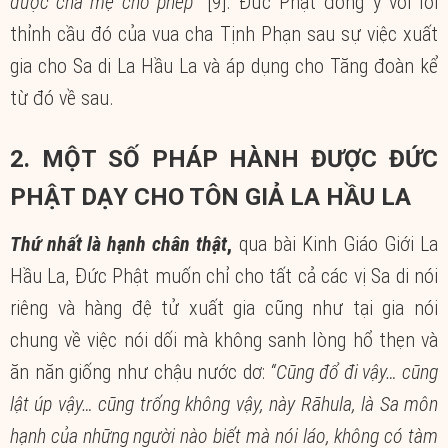
được cha mẹ cho phép”
[9]. Đức Phật đồng ý với lời
thỉnh cầu đó của vua cha Tịnh Phạn sau sự việc xuất
gia cho Sa di La Hầu La và áp dụng cho Tăng đoàn kể
từ đó về sau.
2. MỘT SỐ PHÁP HÀNH ĐƯỢC ĐỨC
PHẬT DẠY CHO TÔN GIẢ LA HẦU LA
Thứ nhất
là hạnh chân thật
,
qua bài Kinh Giáo Giới La
Hầu La, Đức Phật muốn chỉ cho tất cả các vị Sa di nói
riêng và hàng đệ tử xuất gia cũng như tại gia nói
chung về việc nói dối mà không sanh lòng hổ thẹn và
ăn năn giống như chậu nước dơ:
“Cũng đổ đi vậy… cũng
lật úp vậy… cũng trống không vậy, này Rāhula, là Sa môn
hạnh của những người nào biết mà nói láo, không có tàm