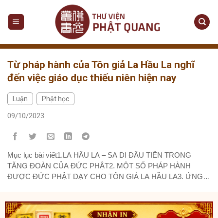
Skip
to
content
Từ pháp hành của Tôn giả La Hầu La nghĩ
đến việc giáo dục thiếu niên hiện nay
Luận
Phật học
,
09/10/2023
Mục lục bài viết1.LA HẦU LA – SA DI ĐẦU TIÊN TRONG
TĂNG ĐOÀN CỦA ĐỨC PHẬT2. MỘT SỐ PHÁP HÀNH
ĐƯỢC ĐỨC PHẬT DẠY CHO TÔN GIẢ LA HẦU LA3. ỨNG
DỤNG THỰC TIỄN Tóm tắt: Tăng đoàn thời Đức Phật còn tại
thế không những có hai giai cấp quyền quý tại Ấn Độ...