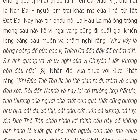
chứng quả vị Phật (hiệu là Thích Ca Mâu Ni), thứ hai
là Nan Đà – người em trai khác mẹ của Thái tử Tất
Đạt Đa. Nay hay tin cháu nội La Hầu La mà ông trông
mong sau này kế vị ngai vàng cũng đi xuất gia, khiến
lòng càng sầu muộn và thầm nghĩ rằng:
“Như vậy là
dòng hoàng đế của các vị Thích Ca đến đây đã chấm dứt.
Sự vinh quang và vẻ uy nghi của vị Chuyển Luân Vương
còn đâu nữa”
[8]. Nhân đó, vua thưa với Đức Phật
rằng:
“Khi Đức Thế Tôn lìa bỏ thế gian ra đi, trẫm vô cùng
đau xót. Rồi đến Nanda và nay lại có trường hợp Rāhula,
tình thương của người cha mất con quả thật cũng dường
như bị ai cắt da, xẻ thịt, cắt gân, cắt luôn cả xương, cả tuỷ.
Xin Đức Thế Tôn chấp nhận lời thỉnh cầu này, sẽ không
ban hành lễ xuất gia cho một người con nào mà chưa