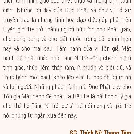
triển tầm nhìn giáo dục thiết thực và mang tính toàn
diện. Những lời dạy của Đức Phật và chư vị Tổ sư
truyền trao là những tinh hoa đạo đức góp phần rèn
luyện giới trẻ trở thành người hữu ích cho Phật giáo,
cho cộng đồng và cho đất nước trong bối cảnh hiện
nay và cho mai sau. Tâm hạnh của vị Tôn giả Mật
hạnh đệ nhất nhắc nhở Tăng Ni trẻ sống chánh niệm
tỉnh giác, thúc liễm thân tâm, ít muốn và biết đủ, và
thực hành một cách khéo léo việc tu học để lợi mình
và lợi người. Những pháp hành mà Đức Phật dạy cho
Tôn giả Mật hạnh đệ nhất La Hầu La là bài học quý giá
cho thế hệ Tăng Ni trẻ, cư sĩ trẻ nói riêng và giới trẻ
nói chung từ ngàn xưa đến nay.
SC. Thích Nữ Thắng Tâm