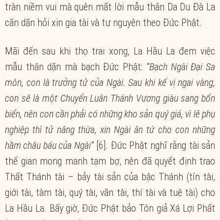
tràn niềm vui mà quên mất lời mẫu thân Da Du Đà La
căn dặn hỏi xin gia tài và tự nguyện theo Đức Phật.
Mãi đến sau khi thọ trai xong, La Hầu La đem việc
mẫu thân dặn mà bạch Đức Phật:
“Bạch Ngài Đại Sa
môn, con là trưởng tử của Ngài. Sau khi kế vị ngai vàng,
con sẽ là một Chuyển Luân Thánh Vương giàu sang bốn
biển, nên con cần phải có những kho sản quý giá, vì lẽ phụ
nghiệp thì tử năng thừa, xin Ngài ân tứ cho con những
hầm châu báu của Ngài”
[6]. Đức Phật nghĩ rằng tài sản
thế gian mong manh tạm bợ, nên đã quyết định trao
Thất Thánh tài – bảy tài sản của bậc Thánh (tín tài,
giới tài, tàm tài, quý tài, văn tài, thí tài và tuệ tài) cho
La Hầu La. Bấy giờ, Đức Phật bảo Tôn giả Xá Lợi Phất