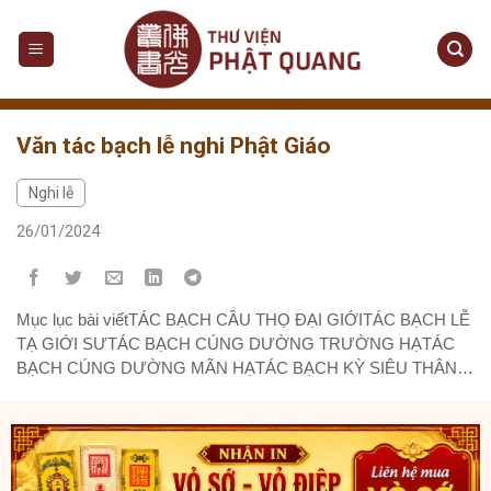
Skip
to
content
Văn tác bạch lễ nghi Phật Giáo
Nghi lễ
26/01/2024
Mục lục bài viếtTÁC BẠCH CẦU THỌ ĐẠI GIỚITÁC BẠCH LỄ
TẠ GIỚI SƯTÁC BẠCH CÚNG DƯỜNG TRƯỜNG HẠTÁC
BẠCH CÚNG DƯỜNG MÃN HẠTÁC BẠCH KỲ SIÊU THÂN
MẪUTÁC BẠCH KỲ SIÊU THÂN PHỤTÁC BẠCH KỲ SIÊU
THÂN MẪU.TÁC BẠCH KỲ SIÊU THÂN PHỤ.TÁC BẠCH KỲ
SIÊU CỬU HUYỀN THẤT TỔTÁC BẠCH KỲ SIÊU THÂN...