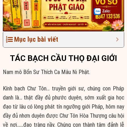
Mục lục bài viết
TÁC BẠCH CẦU THỌ ĐẠI GIỚI
Nam mô Bổn Sư Thích Ca Mâu Ni Phật.
Kính bạch Chư Tôn… truyền giới sư, chúng con Pháp
danh là… thật đầy đủ phước duyên, sớm xuất gia học
đạo từ lâu có lòng phát tín ngưỡng giới Pháp, hôm nay
đầy đủ nhơn duyên được Chư Tôn Hòa Thượng câu hội
về nơi……đạo tràng nầy. Chúng con thành tâm đảnh lễ