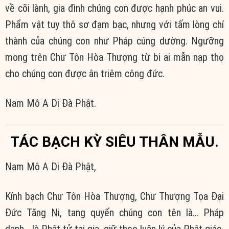
về cõi lành, gia đình chúng con được hạnh phúc an vui.
Phẩm vật tuy thô sơ đạm bạc, nhưng với tấm lòng chí
thành của chúng con như Pháp cúng dường. Ngưỡng
mong trên Chư Tôn Hòa Thượng từ bi ai mẫn nạp thọ
cho chúng con được ân triêm công đức.
Nam Mô A Di Đà Phật.
TÁC BẠCH KỲ SIÊU THÂN MẪU.
Nam Mô A Di Đà Phật,
Kính bạch Chư Tôn Hòa Thượng, Chư Thượng Tọa Đại
Đức Tăng Ni, tang quyến chúng con tên là… Pháp
danh… là Phật tử tại gia, giữ theo luân lý của Phật giáo,