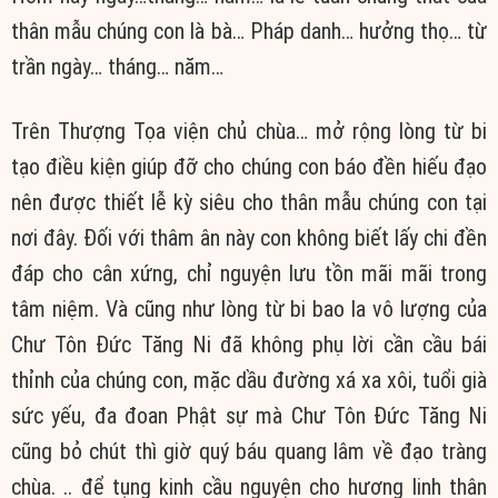
thân mẫu chúng con là bà… Pháp danh… hưởng thọ… từ
trần ngày… tháng… năm…
Trên Thượng Tọa viện chủ chùa… mở rộng lòng từ bi
tạo điều kiện giúp đỡ cho chúng con báo đền hiếu đạo
nên được thiết lễ kỳ siêu cho thân mẫu chúng con tại
nơi đây. Đối với thâm ân này con không biết lấy chi đền
đáp cho cân xứng, chỉ nguyện lưu tồn mãi mãi trong
tâm niệm. Và cũng như lòng từ bi bao la vô lượng của
Chư Tôn Đức Tăng Ni đã không phụ lời cần cầu bái
thỉnh của chúng con, mặc dầu đường xá xa xôi, tuổi già
sức yếu, đa đoan Phật sự mà Chư Tôn Đức Tăng Ni
cũng bỏ chút thì giờ quý báu quang lâm về đạo tràng
chùa. .. để tụng kinh cầu nguyện cho hương linh thân